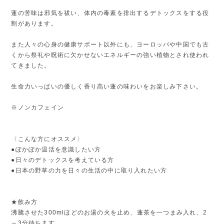
蓬の苦味は邪気を祓い、体内の毒素を排出するデトックスをする役
割があります。
また人々の心身の健康サポート以外にも、ヨーロッパや中国でも古
くから祭礼や呪術に欠かせないエネルギーの強い植物とされ使われ
てきました。
生命力いっぱいの優しく香り高い蓬の味わいをお楽しみ下さい。
※ノンカフェイン
〈こんな方にオススメ〉
●ぽかぽか温活を意識したい方
●日々のデトックスを考えている方
●日本の野草の力を日々の生活の中に取り入れたい方
★飲み方
沸騰させた300mlほどのお湯の火を止め、蓬茶を一つまみ入れ、2
～3分待ちます。