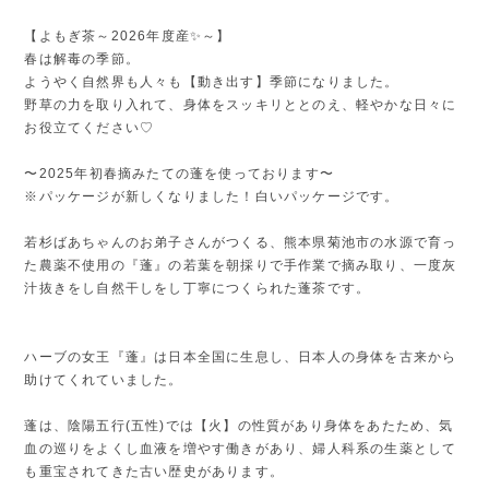
【よもぎ茶～2026年度産✨～】
春は解毒の季節。
ようやく自然界も人々も【動き出す】季節になりました。
野草の力を取り入れて、身体をスッキリととのえ、軽やかな日々に
お役立てください♡
〜2025年初春摘みたての蓬を使っております〜
※パッケージが新しくなりました！白いパッケージです。
若杉ばあちゃんのお弟子さんがつくる、熊本県菊池市の水源で育っ
た農薬不使用の『蓬』の若葉を朝採りで手作業で摘み取り、一度灰
汁抜きをし自然干しをし丁寧につくられた蓬茶です。
ハーブの女王『蓬』は日本全国に生息し、日本人の身体を古来から
助けてくれていました。
蓬は、陰陽五行(五性)では【火】の性質があり身体をあたため、気
血の巡りをよくし血液を増やす働きがあり、婦人科系の生薬として
も重宝されてきた古い歴史があります。