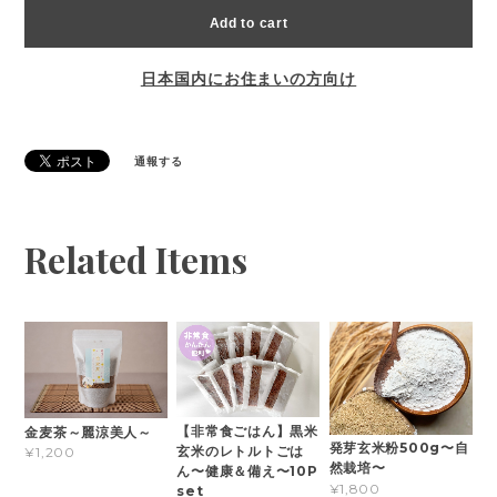
Add to cart
日本国内にお住まいの方向け
通報する
Related Items
【非常食ごはん】黒米
金麦茶～麗涼美人～
発芽玄米粉500g〜自
玄米のレトルトごは
¥1,200
然栽培〜
ん〜健康＆備え〜10P
¥1,800
set