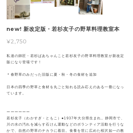
new! 新改定版・若杉友子の野草料理教室本
¥2,750
私達の師匠・若杉ばあちゃんこと若杉友子の野草料理教室が新改定
版になり登場です！
＊春野草のみだった旧版に夏・秋・冬の食材を追加
日本の四季の野草と食材を丸ごと知れる読み応えのある一冊になっ
ています。
ーーーーーー
若杉友子（わかすぎ・ともこ）●1937年大分県生まれ。静岡市で、
川の水の汚れを減らす石けん運動などのボランティア活動を行うな
かで、自然の野草のチカラに着目。食養を世に広めた桜沢如一の教